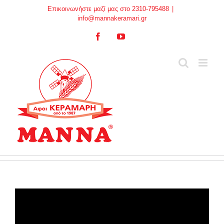
Skip
Επικοινωνήστε μαζί μας στο 2310-795488
|
to
info@mannakeramari.gr
content
Facebook
YouTube