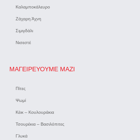
Καλαμποκάλευρο
Ζάχαρη Άχνη
Σιμιγδάλι
Νισεστέ
ΜΑΓΕΙΡΕΎΟΥΜΕ ΜΑΖΊ
Πίτες
Ψωμί
Κέικ – Κουλουράκια
Τσουρέκια – Βασιλόπιτες
Γλυκά