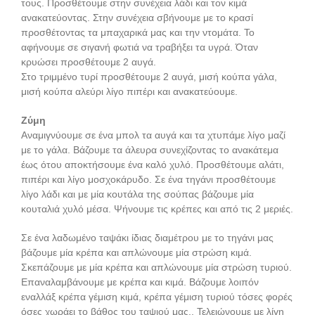
τους. Προσθέτουμε στην συνέχεια λάδι και τον κιμά
ανακατεύοντας. Στην συνέχεια σβήνουμε με το κρασί
προσθέτοντας τα μπαχαρικά μας και την ντομάτα. Το
αφήνουμε σε σιγανή φωτιά να τραβήξει τα υγρά. Όταν
κρυώσει προσθέτουμε 2 αυγά.
Στο τριμμένο τυρί προσθέτουμε 2 αυγά, μισή κούπα γάλα,
μισή κούπα αλεύρι λίγο πιπέρι και ανακατεύουμε.
Ζύμη
Αναμιγνύουμε σε ένα μπολ τα αυγά και τα χτυπάμε λίγο μαζί
με το γάλα. Βάζουμε τα άλευρα συνεχίζοντας το ανακάτεμα
έως ότου αποκτήσουμε ένα καλό χυλό. Προσθέτουμε αλάτι,
πιπέρι και λίγο μοσχοκάρυδο. Σε ένα τηγάνι προσθέτουμε
λίγο λάδι και με μία κουτάλα της σούπας βάζουμε μία
κουταλιά χυλό μέσα. Ψήνουμε τις κρέπες και από τις 2 μεριές.
Σε ένα λαδωμένο ταψάκι ίδιας διαμέτρου με το τηγάνι μας
βάζουμε μία κρέπα και απλώνουμε μία στρώση κιμά.
Σκεπάζουμε με μία κρέπα και απλώνουμε μία στρώση τυριού.
Επαναλαμβάνουμε με κρέπα και κιμά. Βάζουμε λοιπόν
εναλλάξ κρέπα γέμιση κιμά, κρέπα γέμιση τυριού τόσες φορές
όσες χωράει το βάθος του ταψιού μας.. Τελειώνουμε με λίγη