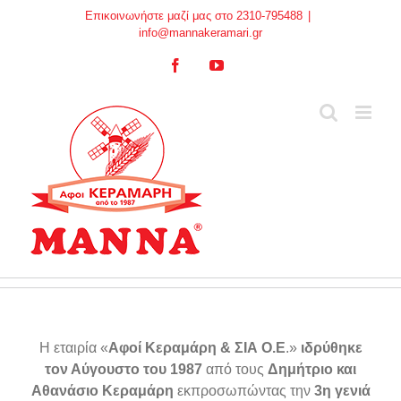
Skip
Επικοινωνήστε μαζί μας στο 2310-795488
|
to
info@mannakeramari.gr
content
Facebook
YouTube
Η εταιρία «
Αφοί Κεραμάρη & ΣΙΑ Ο.Ε
.»
ιδρύθηκε
τον Αύγουστο του 1987
από τους
Δημήτριο και
Αθανάσιο Κεραμάρη
εκπροσωπώντας την
3η γενιά