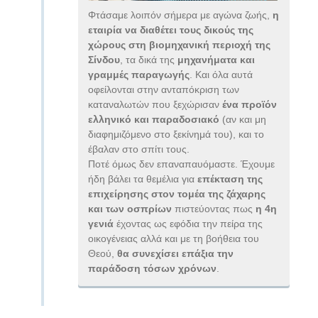
Φτάσαμε λοιπόν σήμερα με αγώνα ζωής,
η
εταιρία να διαθέτει τους δικούς της
χώρους στη βιομηχανική περιοχή της
Σίνδου
, τα δικά της
μηχανήματα και
γραμμές παραγωγής
. Και όλα αυτά
οφείλονται στην ανταπόκριση των
καταναλωτών που ξεχώρισαν
ένα προϊόν
ελληνικό και παραδοσιακό
(αν και μη
διαφημιζόμενο στο ξεκίνημά του), και το
έβαλαν στο σπίτι τους.
Ποτέ όμως δεν επαναπαυόμαστε. Έχουμε
ήδη βάλει τα θεμέλια για
επέκταση της
επιχείρησης στον τομέα της ζάχαρης
και των οσπρίων
πιστεύοντας πως
η 4η
γενιά
έχοντας ως εφόδια την πείρα της
οικογένειας αλλά και με τη βοήθεια του
Θεού,
θα συνεχίσει επάξια την
παράδοση τόσων χρόνων
.