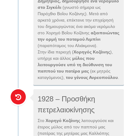
Δημήτριος, δημιούργησε ένα νερόμυλο
στο Σιγκόλι
(γνωστό σήμερα ως
Παρόχθιο Βοΐου Κοζάνης). Μετά από
αρκετά χρόνια, επέκτεινε την επιχείρησή
του δημιουργώντας ένα ακόμα νερόμυλο
στο Χορηγό Βοΐου Κοζάνης
αξιοποιώντας
την ορμή του ποταμού Λιμπίνι
(παραπόταμος του Αλιάκμονα).
Στην ίδια περιοχή (
Χορηγός Κοζάνης
),
υπήρχε και άλλος
μύλος που
λειτουργούσε υπό τη διεύθυνση του
παππού του πατέρα μας
(εκ μητρός
καταγόμενος),
του γένους Ανρεοπούλου
.
1928 – Προσθήκη
πετρελαιοκίνησης
Στο
Χορηγό Κοζάνης
λειτουργούσε και
έτερος μύλος από τον παππού μας
(πατέρας της μητέρας μας Καλλιόπης