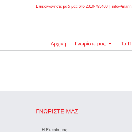
Skip
Επικοινωνήστε μαζί μας στο 2310-795488
|
info@manna
to
content
Αρχική
Γνωρίστε μας
Τα Π
ΓΝΩΡΊΣΤΕ ΜΑΣ
Η Εταιρία μας