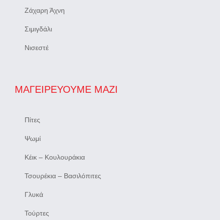
Ζάχαρη Άχνη
Σιμιγδάλι
Νισεστέ
ΜΑΓΕΙΡΕΎΟΥΜΕ ΜΑΖΊ
Πίτες
Ψωμί
Κέικ – Κουλουράκια
Τσουρέκια – Βασιλόπιτες
Γλυκά
Τούρτες