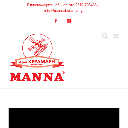
Skip
Επικοινωνήστε μαζί μας στο 2310-795488
|
to
info@mannakeramari.gr
content
Facebook
YouTube