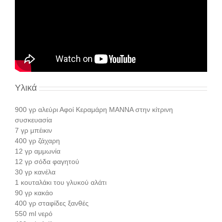
Υλικά
900 γρ αλεύρι Αφοί Κεραμάρη ΜΑΝΝΑ στην κίτρινη
συσκευασία
7 γρ μπέικιν
400 γρ ζάχαρη
12 γρ αμμωνία
12 γρ σόδα φαγητού
30 γρ κανέλα
1 κουταλάκι του γλυκού αλάτι
90 γρ κακάο
400 γρ σταφίδες ξανθές
550 ml νερό