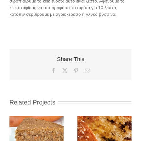
σιροπιάζουμε το κέικ ενόσω αυτό είναι ζεστό. Αφήνουμε το
κέικ σταφίδας να απορροφήσει το σιρόπι για 10 λεπτά,
κατόπιν σερβίρουμε με αγριοκέρασο ή γλυκό βύσσινο.
Share This
Facebook
X
Pinterest
Email
Related Projects