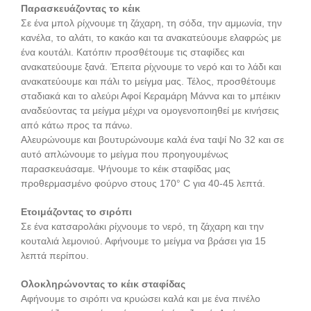
Παρασκευάζοντας το κέικ
Σε ένα μπολ ρίχνουμε τη ζάχαρη, τη σόδα, την αμμωνία, την
κανέλα, το αλάτι, το κακάο και τα ανακατεύουμε ελαφρώς με
ένα κουτάλι. Κατόπιν προσθέτουμε τις σταφίδες και
ανακατεύουμε ξανά. Έπειτα ρίχνουμε το νερό και το λάδι και
ανακατεύουμε και πάλι το μείγμα μας. Τέλος, προσθέτουμε
σταδιακά και το αλεύρι Αφοί Κεραμάρη Μάννα και το μπέικιν
αναδεύοντας τα μείγμα μέχρι να ομογενοποιηθεί με κινήσεις
από κάτω προς τα πάνω.
Αλευρώνουμε και βουτυρώνουμε καλά ένα ταψί Νο 32 και σε
αυτό απλώνουμε το μείγμα που προηγουμένως
παρασκευάσαμε. Ψήνουμε το κέικ σταφίδας μας
προθερμασμένο φούρνο στους 170° C για 40-45 λεπτά.
Ετοιμάζοντας το σιρόπι
Σε ένα κατσαρολάκι ρίχνουμε το νερό, τη ζάχαρη και την
κουταλιά λεμονιού. Αφήνουμε το μείγμα να βράσει για 15
λεπτά περίπου.
Ολοκληρώνοντας το κέικ σταφίδας
Αφήνουμε το σιρόπι να κρυώσει καλά και με ένα πινέλο