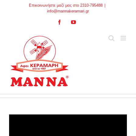
Skip
Επικοινωνήστε μαζί μας στο 2310-795488
|
to
info@mannakeramari.gr
content
Facebook
YouTube