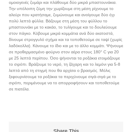
ομοιογενές ζυμάρι και πλάθουμε δύο μικρά μπαστουνάκια.
Την υπόλοιπη ζύμη την χωρίζουμε στη μέση ρίχνουμε το
αλεύρι που κρατήσαμε, ζυμώνουμε και ανοίγουμε δύο όχι
πολύ λεπτά φύλλα. Βάζουμε στη μέση του φύλλου το
μπαστουνάκι με το κακάο, το τυλίγουμε και το δουλεύουμε
στον πάγκο. Κόβουμε μικρά κομμάτια ανά δύο εκατοστά,
δίνουμε στρογγυλό σχήμα και τα τοποθετούμε σε ταψί (χωρίς
λαδόκολλα). Κάνουμε το ίδιο και με το άλλο κομμάτι. Ψήνουμε
σε προθερμασμένο φούρνο στον αέρα στους 180° C για 20
με 25 λεπτά περίπου. Όσο ψήνονται τα ροξάκια ετοιμάζουμε
το σιρόπι. Βράζουμε το νερό, τη ζάχαρη και το λεμόνι για 5-8
λεπτά από τη στιγμή που θα αρχίσει ο βρασμός. Μόλις
ξεφουρνίσουμε τα ροξάκια τα περιχύνουμε σιγά-σιγά με το
σιρόπι, περιμένουμε να το απορροφήσουν και τοποθετούμε
σε πιατέλα.
Share This