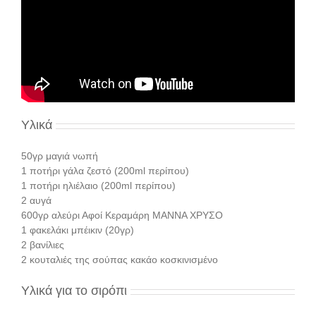
Υλικά
50γρ μαγιά νωπή
1 ποτήρι γάλα ζεστό (200ml περίπου)
1 ποτήρι ηλιέλαιο (200ml περίπου)
2 αυγά
600γρ αλεύρι Αφοί Κεραμάρη ΜΑΝΝΑ ΧΡΥΣΟ
1 φακελάκι μπέικιν (20γρ)
2 βανίλιες
2 κουταλιές της σούπας κακάο κοσκινισμένο
Υλικά για το σιρόπι