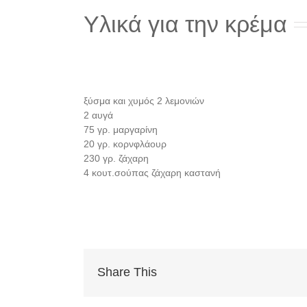
Υλικά για την κρέμα
ξύσμα και χυμός 2 λεμονιών
2 αυγά
75 γρ. μαργαρίνη
20 γρ. κορνφλάουρ
230 γρ. ζάχαρη
4 κουτ.σούπας ζάχαρη καστανή
Share This