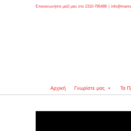
Skip
Επικοινωνήστε μαζί μας στο 2310-795488
|
info@manna
to
content
Αρχική
Γνωρίστε μας
Τα Π