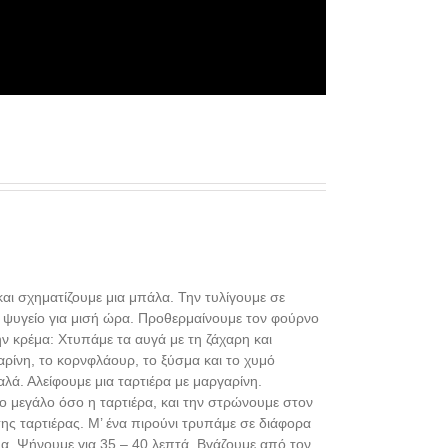
αι σχηματίζουμε μια μπάλα. Την τυλίγουμε σε
 ψυγείο για μισή ώρα. Προθερμαίνουμε τον φούρνο
ην κρέμα: Χτυπάμε τα αυγά με τη ζάχαρη και
ρίνη, το κορνφλάουρ, το ξύσμα και το χυμό
λά. Αλείφουμε μια ταρτιέρα με μαργαρίνη.
ο μεγάλο όσο η ταρτιέρα, και την στρώνουμε στον
ης ταρτιέρας. Μ’ ένα πιρούνι τρυπάμε σε διάφορα
έμα. Ψήνουμε για 35 – 40 λεπτά. Βγάζουμε από τον