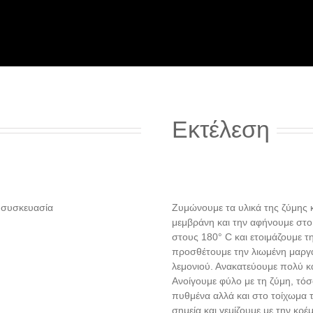
Εκτέλεση
 συσκευασία
Ζυμώνουμε τα υλικά της ζύμης κ
μεμβράνη και την αφήνουμε στο
στους 180° C και ετοιμάζουμε τ
προσθέτουμε την λιωμένη μαργα
λεμονιού. Ανακατεύουμε πολύ κα
Ανοίγουμε φύλο με τη ζύμη, τόσ
πυθμένα αλλά και στο τοίχωμα τ
σημεία και γεμίζουμε με την κρ