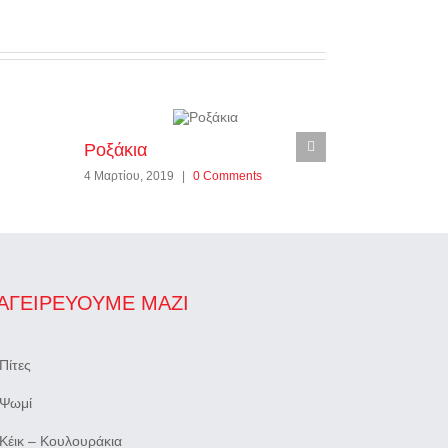
Ροξάκια
Μπαμπάς 
4 Μαρτίου, 2019
|
0 Comments
4 Μαρτίου, 20
ΑΓΕΙΡΕΎΟΥΜΕ ΜΑΖΊ
Πίτες
Ψωμί
Κέικ – Κουλουράκια