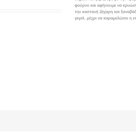
φούρνο και αφήνουμε να κρυώσε
την καστανή ζάχαρη και ξαναβά
γκριλ, μέχρι να καραμελώσει η ε