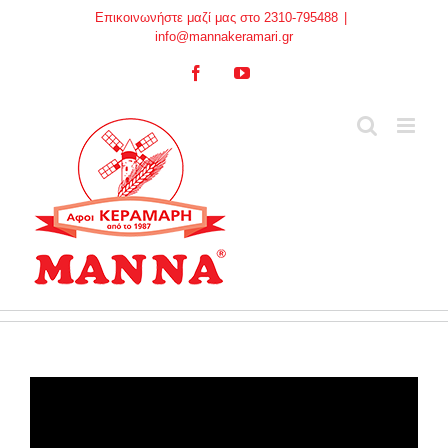
Skip
Επικοινωνήστε μαζί μας στο 2310-795488
|
to
info@mannakeramari.gr
content
Facebook
YouTube