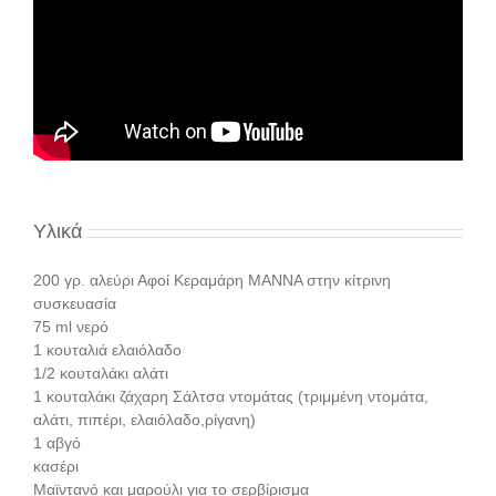
Υλικά
200 γρ. αλεύρι Αφοί Κεραμάρη ΜΑΝΝΑ στην κίτρινη
συσκευασία
75 ml νερό
1 κουταλιά ελαιόλαδο
1/2 κουταλάκι αλάτι
1 κουταλάκι ζάχαρη Σάλτσα ντομάτας (τριμμένη ντομάτα,
αλάτι, πιπέρι, ελαιόλαδο,ρίγανη)
1 αβγό
κασέρι
Μαϊντανό και μαρούλι για το σερβίρισμα