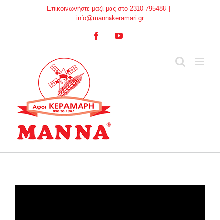
Skip
Επικοινωνήστε μαζί μας στο 2310-795488
|
to
info@mannakeramari.gr
content
Facebook
YouTube