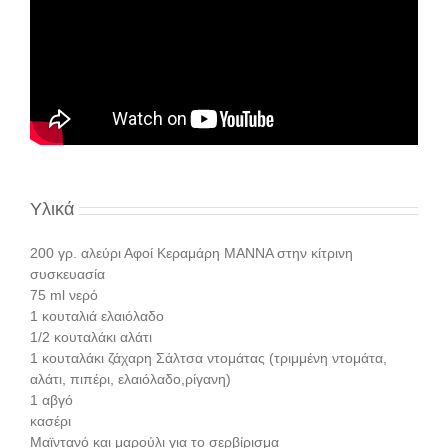
Υλικά
200 γρ. αλεύρι Αφοί Κεραμάρη ΜΑΝΝΑ στην κίτρινη
συσκευασία
75 ml νερό
1 κουταλιά ελαιόλαδο
1/2 κουταλάκι αλάτι
1 κουταλάκι ζάχαρη Σάλτσα ντομάτας (τριμμένη ντομάτα,
αλάτι, πιπέρι, ελαιόλαδο,ρίγανη)
1 αβγό
κασέρι
Μαϊντανό και μαρούλι για το σερβίρισμα