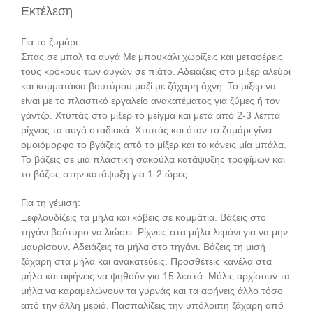
Εκτέλεση
Για το ζυμάρι:
Σπας σε μπολ τα αυγά Με μπουκάλι χωρίζεις και μεταφέρεις
τους κρόκους των αυγών σε πιάτο. Αδειάζεις στο μίξερ αλεύρι
και κομματάκια βουτύρου μαζί με ζάχαρη άχνη. Το μιξερ να
είναι με το πλαστικό εργαλείο ανακατέματος για ζύμες ή τον
γάντζο. Χτυπάς στο μίξερ το μείγμα και μετά από 2-3 λεπτά
ρίχνεις τα αυγά σταδιακά. Χτυπάς και όταν το ζυμάρι γίνει
ομοιόμορφο το βγάζεις από το μίξερ και το κάνεις μία μπάλα.
Το βάζεις σε μια πλαστική σακούλα κατάψυξης τροφίμων και
το βάζεις στην κατάψυξη για 1-2 ώρες.
Για τη γέμιση:
Ξεφλουδίζεις τα μήλα και κόβεις σε κομμάτια. Βάζεις στο
τηγάνι βούτυρο να λιώσει. Ρίχνεις στα μήλα λεμόνι για να μην
μαυρίσουν. Αδειάζεις τα μήλα στο τηγάνι. Βάζεις τη μισή
ζάχαρη στα μήλα και ανακατεύεις. Προσθέτεις κανέλα στα
μήλα και αφήνεις να ψηθούν για 15 λεπτά. Μόλις αρχίσουν τα
μήλα να καραμελώνουν τα γυρνάς και τα αφήνεις άλλο τόσο
από την άλλη μεριά. Πασπαλίζεις την υπόλοιπη ζάχαρη από