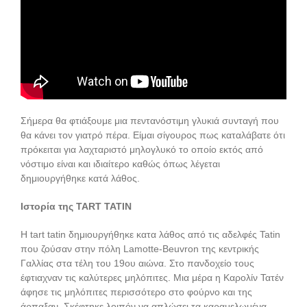
Σήμερα θα φτιάξουμε μια πεντανόστιμη γλυκιά συνταγή που
θα κάνει τον γιατρό πέρα. Είμαι σίγουρος πως καταλάβατε ότι
πρόκειται για λαχταριστό μηλογλυκό το οποίο εκτός από
νόστιμο είναι και ιδιαίτερο καθώς όπως λέγεται
δημιουργήθηκε κατά λάθος.
Ιστορία της TART TATIN
Η tart tatin δημιουργήθηκε κατα λάθος από τις αδελφές Tatin
που ζούσαν στην πόλη Lamotte-Beuvron της κεντρικής
Γαλλίας στα τέλη του 19ου αιώνα. Στο πανδοχείο τους
έφτιαχναν τις καλύτερες μηλόπιτες. Μια μέρα η Καρολίν Τατέν
άφησε τις μηλόπιτες περισσότερο στο φούρνο και της
άρπαξαν. Σκέφτηκε λοιπόν να απλώσει τα καραμελωμένα