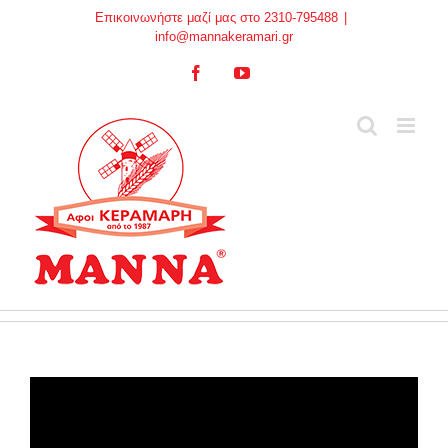
Skip
Επικοινωνήστε μαζί μας στο 2310-795488
|
to
info@mannakeramari.gr
content
Facebook
YouTube