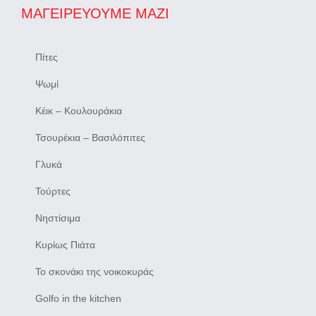
ΜΑΓΕΙΡΕΎΟΥΜΕ ΜΑΖΊ
Πίτες
Ψωμί
Κέικ – Κουλουράκια
Τσουρέκια – Βασιλόπιτες
Γλυκά
Τούρτες
Νηστίσιμα
Κυρίως Πιάτα
Το σκονάκι της νοικοκυράς
Golfo in the kitchen