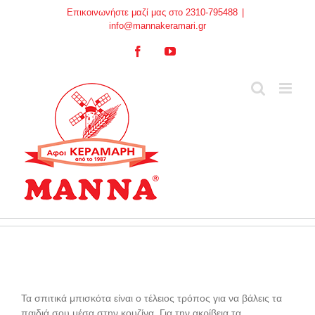
Skip
Επικοινωνήστε μαζί μας στο 2310-795488
|
to
info@mannakeramari.gr
content
Facebook
YouTube
Τα σπιτικά μπισκότα είναι ο τέλειος τρόπος για να βάλεις τα
παιδιά σου μέσα στην κουζίνα. Για την ακρίβεια τα