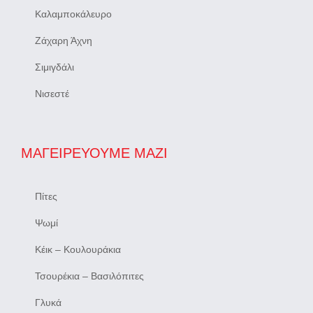
Καλαμποκάλευρο
Ζάχαρη Άχνη
Σιμιγδάλι
Νισεστέ
ΜΑΓΕΙΡΕΎΟΥΜΕ ΜΑΖΊ
Πίτες
Ψωμί
Κέικ – Κουλουράκια
Τσουρέκια – Βασιλόπιτες
Γλυκά