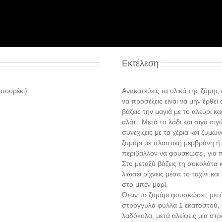
Εκτέλεση
σουρέκι)
Ανακατεύεις τα υλικά της ζύμης
να προσέξεις είναι να μην έρθει
βάζεις την μαγιά με το αλεύρι κα
αλάτι. Μετά το λάδι και σιγά σι
συνεχίζεις με τα χέρια και ζυμών
ζυμάρι με πλαστική μεμβράνη ή 
περιβάλλον να φουσκώσει, για 
Στο μεταξύ βάζεις τη σοκολάτα 
λιώσει ρίχνεις μέσα το ταχίνι κα
στο μπεν μαρί.
Όταν το ζυμάρι φουσκώσει, μετά
στρογγυλά φύλλα 1 εκατοστού, 
λαδόκολα, μετά αλείφεις μία στ