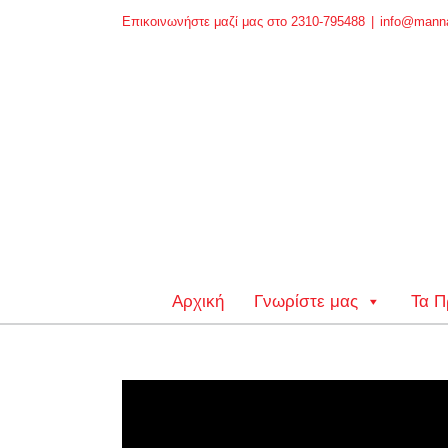
Skip
Επικοινωνήστε μαζί μας στο 2310-795488
|
info@manna
to
content
Αρχική
Γνωρίστε μας
Τα Π