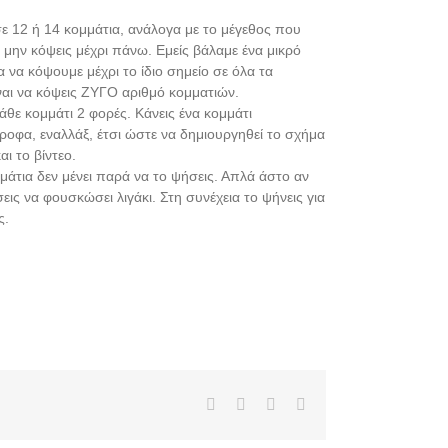
σε 12 ή 14 κομμάτια, ανάλογα με το μέγεθος που
 μην κόψεις μέχρι πάνω. Εμείς βάλαμε ένα μικρό
 να κόψουμε μέχρι το ίδιο σημείο σε όλα τα
ναι να κόψεις ΖΥΓΟ αριθμό κομματιών.
άθε κομμάτι 2 φορές. Κάνεις ένα κομμάτι
ροφα, εναλλάξ, έτσι ώστε να δημιουργηθεί το σχήμα
ι το βίντεο.
μάτια δεν μένει παρά να το ψήσεις. Απλά άστο αν
εις να φουσκώσει λιγάκι. Στη συνέχεια το ψήνεις για
ς.
Facebook
X
Pinterest
Email