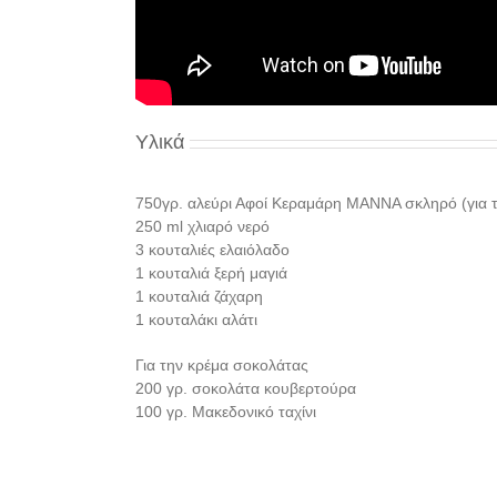
Υλικά
750γρ. αλεύρι Αφοί Κεραμάρη ΜΑΝΝΑ σκληρό (για τ
250 ml χλιαρό νερό
3 κουταλιές ελαιόλαδο
1 κουταλιά ξερή μαγιά
1 κουταλιά ζάχαρη
1 κουταλάκι αλάτι
Για την κρέμα σοκολάτας
200 γρ. σοκολάτα κουβερτούρα
100 γρ. Μακεδονικό ταχίνι