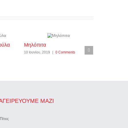
ούλα
Μηλόπιτα
Κολοκοτέ
10 Ιουνίου, 2019
|
0 Comments
10 Ιουνίου, 2
ΑΓΕΙΡΕΎΟΥΜΕ ΜΑΖΊ
Πίτες