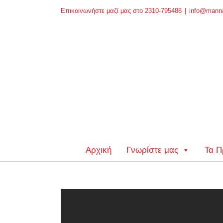
Skip
Επικοινωνήστε μαζί μας στο 2310-795488
|
info@manna
to
content
Αρχική
Γνωρίστε μας
Τα Π