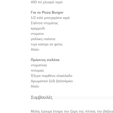
400 ml χλυαρό νερό
Για το Pizza Burger
1/2 κιλό μοσχαρίσιο κιμά
Σάλτσα ντομάτας
κρεμμυδι
ντοματα
γαλλικη σαλατα
τυρι κασερι σε φετες
Αλάτι
Πράσινη σαλάτα
ντοματίνια
πιπεριές
Έξτρα παρθένο ελαιόλαδο
Αρωματικό ξύδι βαλσάμικο
Αλάτι
Συμβουλές
Μόλις έχουμε έτοιμη την ζύμη της πίτσας την βάζο