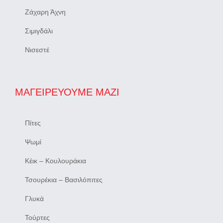
Ζάχαρη Άχνη
Σιμιγδάλι
Νισεστέ
ΜΑΓΕΙΡΕΎΟΥΜΕ ΜΑΖΊ
Πίτες
Ψωμί
Κέικ – Κουλουράκια
Τσουρέκια – Βασιλόπιτες
Γλυκά
Τούρτες