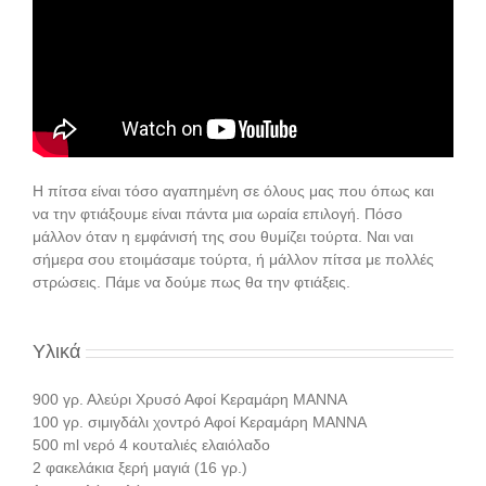
Η πίτσα είναι τόσο αγαπημένη σε όλους μας που όπως και
να την φτιάξουμε είναι πάντα μια ωραία επιλογή. Πόσο
μάλλον όταν η εμφάνισή της σου θυμίζει τούρτα. Ναι ναι
σήμερα σου ετοιμάσαμε τούρτα, ή μάλλον πίτσα με πολλές
στρώσεις. Πάμε να δούμε πως θα την φτιάξεις.
Υλικά
900 γρ. Αλεύρι Χρυσό Αφοί Κεραμάρη ΜΑΝΝΑ
100 γρ. σιμιγδάλι χοντρό Αφοί Κεραμάρη ΜΑΝΝΑ
500 ml νερό 4 κουταλιές ελαιόλαδο
2 φακελάκια ξερή μαγιά (16 γρ.)