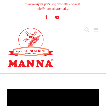
Skip
Επικοινωνήστε μαζί μας στο 2310-795488
|
to
info@mannakeramari.gr
content
Facebook
YouTube