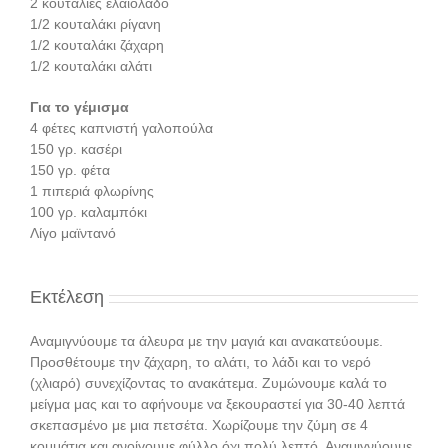
2 κουταλιές ελαιόλαδο
1/2 κουταλάκι ρίγανη
1/2 κουταλάκι ζάχαρη
1/2 κουταλάκι αλάτι
Για το γέμισμα
4 φέτες καπνιστή γαλοπούλα
150 γρ. κασέρι
150 γρ. φέτα
1 πιπεριά φλωρίνης
100 γρ. καλαμπόκι
Λίγο μαϊντανό
Εκτέλεση
Αναμιγνύουμε τα άλευρα με την μαγιά και ανακατεύουμε.
Προσθέτουμε την ζάχαρη, το αλάτι, το λάδι και το νερό
(χλιαρό) συνεχίζοντας το ανακάτεμα. Ζυμώνουμε καλά το
μείγμα μας και το αφήνουμε να ξεκουραστεί για 30-40 λεπτά
σκεπασμένο με μια πετσέτα. Χωρίζουμε την ζύμη σε 4
κομμάτια και ανοίγουμε φύλλο όχι πολύ λεπτό. Αναμιγνύουμε