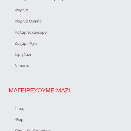
Φαρίνα
Φαρίνα Ολικής
Καλαμποκάλευρο
Ζάχαρη Άχνη
Σιμιγδάλι
Νισεστέ
ΜΑΓΕΙΡΕΎΟΥΜΕ ΜΑΖΊ
Πίτες
Ψωμί
Κέικ – Κουλουράκια