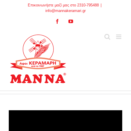
Skip
Επικοινωνήστε μαζί μας στο 2310-795488
|
to
info@mannakeramari.gr
content
Facebook
YouTube