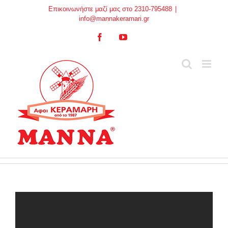
Skip
Επικοινωνήστε μαζί μας στο 2310-795488
|
to
info@mannakeramari.gr
content
Facebook
YouTube