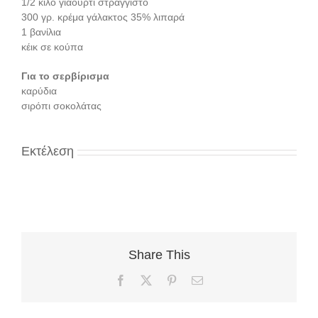
1/2 κιλό γιαούρτι στραγγιστό
300 γρ. κρέμα γάλακτος 35% λιπαρά
1 βανίλια
κέικ σε κούπα
Για το σερβίρισμα
καρύδια
σιρόπι σοκολάτας
Εκτέλεση
Share This
Facebook
X
Pinterest
Email