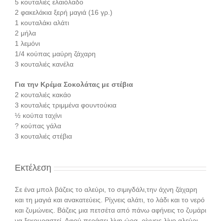
5 κουταλιές ελαιόλαδο
2 φακελάκια ξερή μαγιά (16 γρ.)
1 κουταλάκι αλάτι
2 μήλα
1 λεμόνι
1/4 κούπας μαύρη ζάχαρη
3 κουταλιές κανέλα
Για την Κρέμα Σοκολάτας με στέβια
2 κουταλιές κακάο
3 κουταλιές τριμμένα φουντούκια
½ κούπα ταχίνι
? κούπας γάλα
3 κουταλιές στέβια
Εκτέλεση
Σε ένα μπολ βάζεις το αλεύρι, το σιμιγδάλι,την άχνη ζάχαρη
και τη μαγιά και ανακατεύεις. Ρίχνεις αλάτι, το λάδι και το νερό
και ζυμώνεις. Βάζεις μια πετσέτα από πάνω αφήνεις το ζυμάρι
να ξεκουραστεί. Αφού περάσει λίγη ώρα, ρίχνεις λίγο αλεύρι