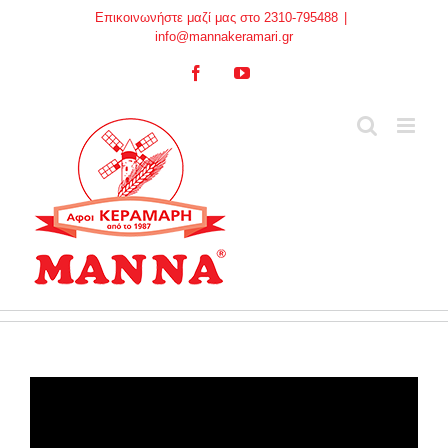
Skip
Επικοινωνήστε μαζί μας στο 2310-795488
|
to
info@mannakeramari.gr
content
Facebook
YouTube