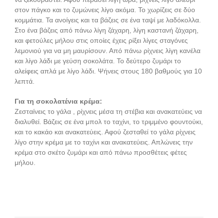
στον πάγκο και το ζυμώνεις λίγο ακόμα. Το χωρίζεις σε δύο
κομμάτια. Τα ανοίγεις και τα βάζεις σε ένα ταψί με λαδόκολλα.
Στο ένα βάζεις από πάνω λίγη ζάχαρη, λίγη καστανή ζάχαρη,
και φετούλες μήλου στις οποίες έχεις ρίξει λίγες σταγόνες
λεμονιού για να μη μαυρίσουν. Από πάνω ρίχνεις λίγη κανέλα
και λίγο λάδι με γεύση σοκολάτα. Το δεύτερο ζυμάρι το
αλείφεις απλά με λίγο λάδι. Ψήνεις στους 180 βαθμούς για 10
λεπτά.
Για τη σοκολατένια κρέμα:
Ζεσταίνεις το γάλα , ρίχνεις μέσα τη στέβια και ανακατεύεις να
διαλυθεί. Βάζεις σε ένα μπολ το ταχίνι, το τριμμένο φουντούκι,
και το κακάο και ανακατεύεις. Αφού ζεσταθεί το γάλα ρίχνεις
λίγο στην κρέμα με το ταχίνι και ανακατεύεις. Απλώνεις την
κρέμα στο σκέτο ζυμάρι και από πάνω προσθέτεις φέτες
μήλου.