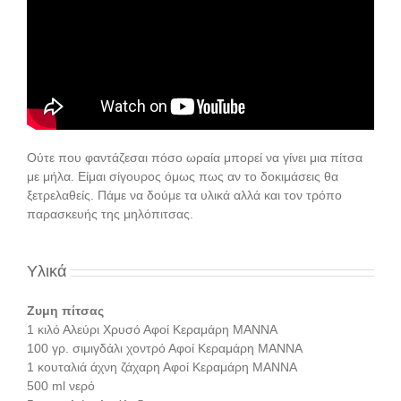
Ούτε που φαντάζεσαι πόσο ωραία μπορεί να γίνει μια πίτσα
με μήλα. Είμαι σίγουρος όμως πως αν το δοκιμάσεις θα
ξετρελαθείς. Πάμε να δούμε τα υλικά αλλά και τον τρόπο
παρασκευής της μηλόπιτσας.
Υλικά
Ζυμη πίτσας
1 κιλό Αλεύρι Χρυσό Αφοί Κεραμάρη ΜΑΝΝΑ
100 γρ. σιμιγδάλι χοντρό Αφοί Κεραμάρη ΜΑΝΝΑ
1 κουταλιά άχνη ζάχαρη Αφοί Κεραμάρη ΜΑΝΝΑ
500 ml νερό