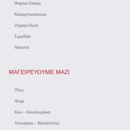
Φαρίνα Ολικής
Καλαμποκάλευρο
Ζάχαρη Άχνη
Σιμιγδάλι
Νισεστέ
ΜΑΓΕΙΡΕΎΟΥΜΕ ΜΑΖΊ
Πίτες
Ψωμί
Κέικ – Κουλουράκια
Τσουρέκια – Βασιλόπιτες