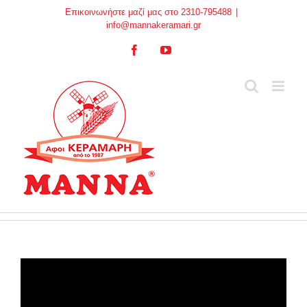
Skip
Επικοινωνήστε μαζί μας στο 2310-795488
|
to
info@mannakeramari.gr
content
Facebook
YouTube