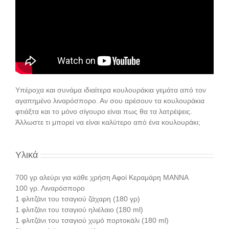
Yπέροχα και συνάμα ιδιαίτερα κουλουράκια γεμάτα από τον
αγαπημένο λιναρόσπορο. Αν σου αρέσουν τα κουλουράκια
φτιάξτα και το μόνο σίγουρο είναι πως θα τα λατρέψεις.
Άλλωστε τι μπορεί να είναι καλύτερο από ένα κουλουράκι;
Υλικά
700 γρ αλεύρι για κάθε χρήση Αφοί Κεραμάρη ΜΑΝΝΑ
100 γρ. Λιναρόσπορο
1 φλιτζάνι του τσαγιού ζάχαρη (180 γρ)
1 φλιτζάνι του τσαγιού ηλιέλαιο (180 ml)
1 φλιτζάνι του τσαγιού χυμό πορτοκάλι (180 ml)