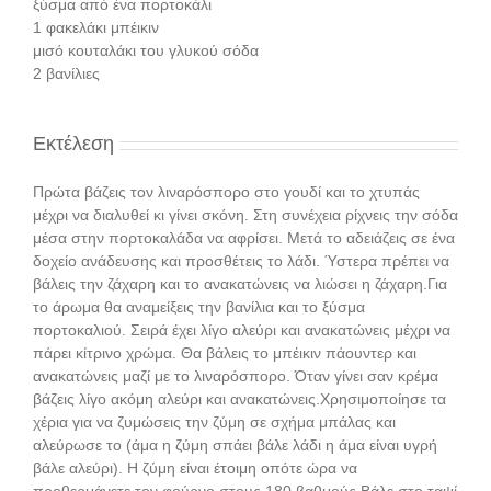
ξύσμα από ένα πορτοκάλι
1 φακελάκι μπέικιν
μισό κουταλάκι του γλυκού σόδα
2 βανίλιες
Εκτέλεση
Πρώτα βάζεις τον λιναρόσπορο στο γουδί και το χτυπάς
μέχρι να διαλυθεί κι γίνει σκόνη. Στη συνέχεια ρίχνεις την σόδα
μέσα στην πορτοκαλάδα να αφρίσει. Μετά το αδειάζεις σε ένα
δοχείο ανάδευσης και προσθέτεις το λάδι. Ύστερα πρέπει να
βάλεις την ζάχαρη και το ανακατώνεις να λιώσει η ζάχαρη.Για
το άρωμα θα αναμείξεις την βανίλια και το ξύσμα
πορτοκαλιού. Σειρά έχει λίγο αλεύρι και ανακατώνεις μέχρι να
πάρει κίτρινο χρώμα. Θα βάλεις το μπέικιν πάουντερ και
ανακατώνεις μαζί με το λιναρόσπορο. Όταν γίνει σαν κρέμα
βάζεις λίγο ακόμη αλεύρι και ανακατώνεις.Χρησιμοποίησε τα
χέρια για να ζυμώσεις την ζύμη σε σχήμα μπάλας και
αλεύρωσε το (άμα η ζύμη σπάει βάλε λάδι η άμα είναι υγρή
βάλε αλεύρι). Η ζύμη είναι έτοιμη οπότε ώρα να