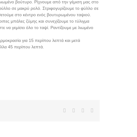
λιωμένο βούτυρο. Ρίχνουμε από την γέμιση μας στο
φύλλο σε μακρύ ρολό. Στριφογυρίζουμε το φύλλο σε
θετούμε στο κέντρο ενός βουτυρωμένου ταψιού.
λοιπες μπάλες ζύμης και συνεχίζουμε το τύλιγμα
ε να γεμίσει όλο το ταψί. Ραντίζουμε με λιωμένο
ρμοκρασία για 15 περίπου λεπτά και μετά
άλλα 45 περίπου λεπτά.
Facebook
X
Pinterest
Email