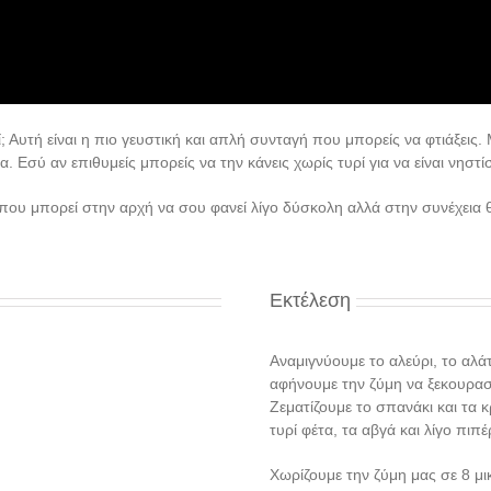
ί; Αυτή είναι η πιο γευστική και απλή συνταγή που μπορείς να φτιάξεις. Μ
α. Εσύ αν επιθυμείς μπορείς να την κάνεις χωρίς τυρί για να είναι νηστί
σία που μπορεί στην αρχή να σου φανεί λίγο δύσκολη αλλά στην συνέχει
Εκτέλεση
Αναμιγνύουμε το αλεύρι, το αλάτι
αφήνουμε την ζύμη να ξεκουραστ
Ζεματίζουμε το σπανάκι και τα κ
τυρί φέτα, τα αβγά και λίγο πιπέρ
Χωρίζουμε την ζύμη μας σε 8 μι