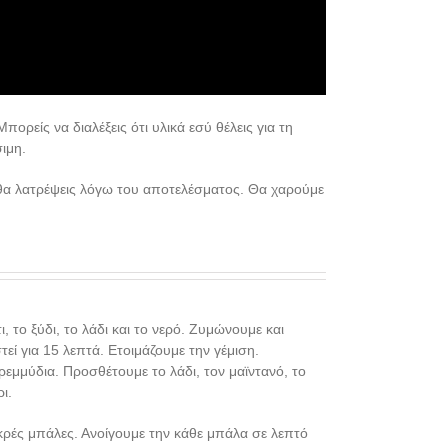
πορείς να διαλέξεις ότι υλικά εσύ θέλεις για τη
σιμη.
α θα λατρέψεις λόγω του αποτελέσματος. Θα χαρούμε
, το ξύδι, το λάδι και το νερό. Ζυμώνουμε και
εί για 15 λεπτά. Ετοιμάζουμε την γέμιση.
ρεμμύδια. Προσθέτουμε το λάδι, τον μαϊντανό, το
ι.
κρές μπάλες. Ανοίγουμε την κάθε μπάλα σε λεπτό