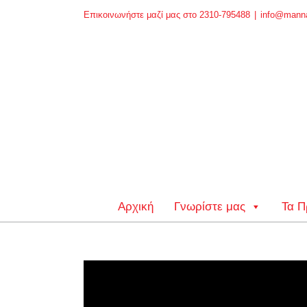
Skip
Επικοινωνήστε μαζί μας στο 2310-795488
|
info@manna
to
content
Αρχική
Γνωρίστε μας
Τα Π