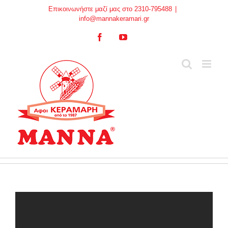
Skip
Επικοινωνήστε μαζί μας στο 2310-795488
|
to
info@mannakeramari.gr
content
Facebook
YouTube