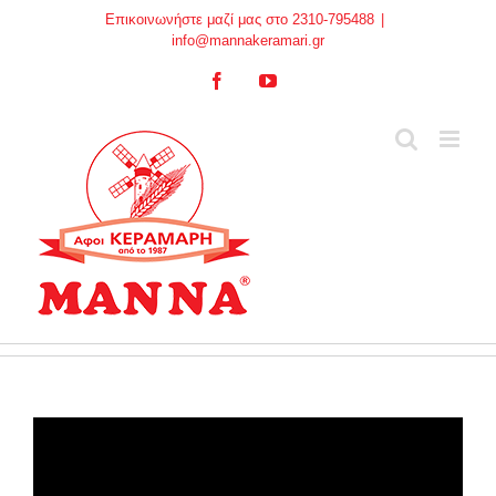
Skip
Επικοινωνήστε μαζί μας στο 2310-795488
|
to
info@mannakeramari.gr
content
Facebook
YouTube