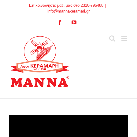
Skip
Επικοινωνήστε μαζί μας στο 2310-795488
|
to
info@mannakeramari.gr
content
Facebook
YouTube