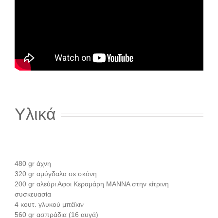
Υλικά
480 gr άχνη
320 gr αμύγδαλα σε σκόνη
200 gr αλεύρι Αφοι Κεραμάρη ΜΑΝΝΑ στην κίτρινη
συσκευασία
4 κουτ. γλυκού μπέϊκιν
560 gr ασπράδια (16 αυγά)