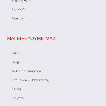
Ζάχαρη Άχνη
Σιμιγδάλι
Νισεστέ
ΜΑΓΕΙΡΕΎΟΥΜΕ ΜΑΖΊ
Πίτες
Ψωμί
Κέικ – Κουλουράκια
Τσουρέκια – Βασιλόπιτες
Γλυκά
Τούρτες