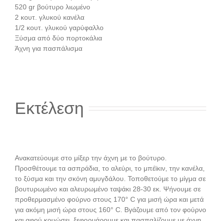
520 gr βούτυρο λιωμένο
2 κουτ. γλυκού κανέλα
1/2 κουτ. γλυκού γαρύφαλλο
Ξύσμα από δύο πορτοκάλια
Άχνη για πασπάλισμα
Εκτέλεση
Ανακατεύουμε στο μίξερ την άχνη με το βούτυρο.
Προσθέτουμε τα ασπράδια, το αλεύρι, το μπέϊκιν, την κανέλα,
το ξύσμα και την σκόνη αμυγδάλου. Τοποθετούμε το μίγμα σε
βουτυρωμένο και αλευρωμένο ταψάκι 28-30 εκ. Ψήνουμε σε
προθερμασμένο φούρνο στους 170° C για μισή ώρα και μετά
για ακόμη μισή ώρα στους 160° C. Βγάζουμε από τον φούρνο
και αφού κρυώσει, ξεφορμάρουμε και πασπαλίζουμε με άχνη.