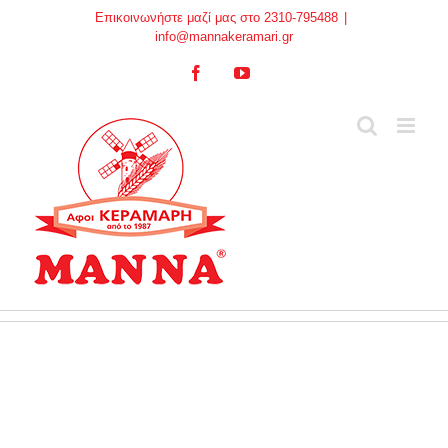
Skip
Επικοινωνήστε μαζί μας στο 2310-795488
|
to
info@mannakeramari.gr
content
Facebook
YouTube
Περιοδικό TvBox