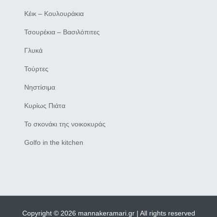
Κέικ – Κουλουράκια
Τσουρέκια – Βασιλόπιτες
Γλυκά
Τούρτες
Νηστίσιμα
Κυρίως Πιάτα
Το σκονάκι της νοικοκυράς
Golfo in the kitchen
Copyright © 2026 mannakeramari.gr | All rights reserved