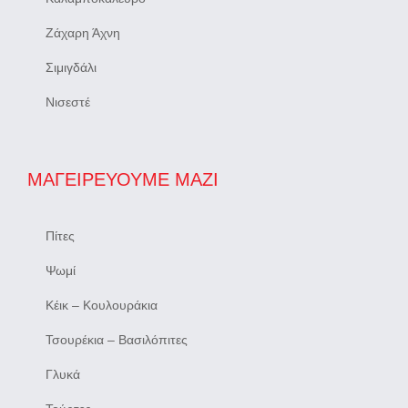
Ζάχαρη Άχνη
Σιμιγδάλι
Νισεστέ
ΜΑΓΕΙΡΕΎΟΥΜΕ ΜΑΖΊ
Πίτες
Ψωμί
Κέικ – Κουλουράκια
Τσουρέκια – Βασιλόπιτες
Γλυκά