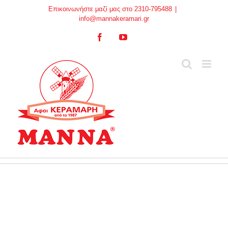
Skip
Επικοινωνήστε μαζί μας στο 2310-795488
|
to
info@mannakeramari.gr
content
Facebook
YouTube
Τηλεκοντρόλ