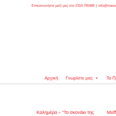
Skip
Επικοινωνήστε μαζί μας στο 2310-795488
|
info@manna
to
content
Αρχική
Γνωρίστε μας
Τα Π
Καλημέρα – “Το σκονάκι της
Muff