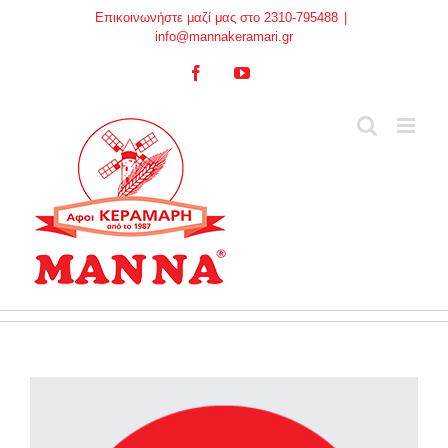
Skip
Επικοινωνήστε μαζί μας στο 2310-795488
|
to
info@mannakeramari.gr
content
Facebook
YouTube